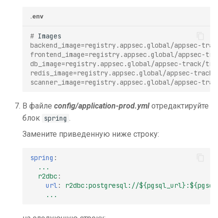
.env
# 
backend_image=registry.appsec.global/appsec-trac
frontend_image=registry.appsec.global/appsec-tra
db_image=registry.appsec.global/appsec-track/tra
redis_image=registry.appsec.global/appsec-track/
scanner_image=registry.appsec.global/appsec-trac
В файле
config/application-prod.yml
отредактируйте
блок
.
spring
Замените приведенную ниже строку:
spring
:
...
r2dbc
:
url
:
r2dbc:postgresql://${pgsql_url}:${pgsql
...