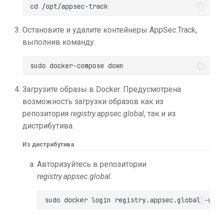
и
я
Остановите и удалите контейнеры AppSec.Track,
выполнив команду:
п
о
и
Загрузите образы в Docker. Предусмотрена
с
возможность загрузки образов как из
к
репозитория
registry.appsec.global
, так и из
дистрибутива.
а
Из дистрибутива
Авторизуйтесь в репозитории
registry.appsec.global
.