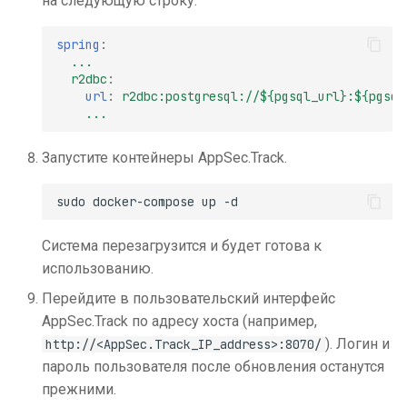
на следующую строку:
spring
:
...
r2dbc
:
url
:
r2dbc:postgresql://${pgsql_url}:${pgsql
...
Запустите контейнеры AppSec.Track.
Система перезагрузится и будет готова к
использованию.
Перейдите в пользовательский интерфейс
AppSec.Track по адресу хоста (например,
). Логин и
http://<AppSec.Track_IP_address>:8070/
пароль пользователя после обновления останутся
прежними.