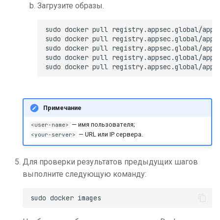
Загрузите образы.
sudo docker pull registry.appsec.global/appse
sudo docker pull registry.appsec.global/appse
sudo docker pull registry.appsec.global/appse
sudo docker pull registry.appsec.global/appse
Примечание
— имя пользователя;
<user-name>
— URL или IP сервера.
<your-server>
Для проверки результатов предыдущих шагов
выполните следующую команду: