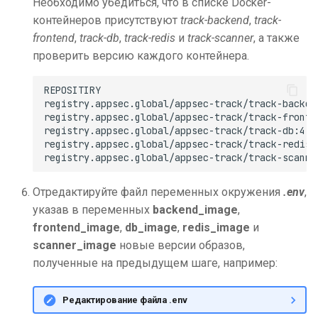
Необходимо убедиться, что в списке Docker-
контейнеров присутствуют
track-backend
,
track-
frontend
,
track-db
,
track-redis
и
track-scanner
, а также
проверить версию каждого контейнера.
REPOSITIRY                                       
registry.appsec.global/appsec-track/track-backend
registry.appsec.global/appsec-track/track-fronten
registry.appsec.global/appsec-track/track-db:4.3.
registry.appsec.global/appsec-track/track-redis:4
Отредактируйте файл переменных окружения
.env
,
указав в переменных
backend_image
,
frontend_image
,
db_image
,
redis_image
и
scanner_image
новые версии образов,
полученные на предыдущем шаге, например:
Редактирование файла .env