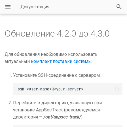
Документация
И
н
Обновление 4.2.0 до 4.3.0
и
ц
Для обновления необходимо использовать
и
актуальный
комплект поставки системы
.
а
Установите SSH-соединение с сервером.
л
и
з
Перейдите в директорию, указанную при
установке AppSec.Track (рекомендуемая
а
директория —
/opt/appsec-track/
).
ц