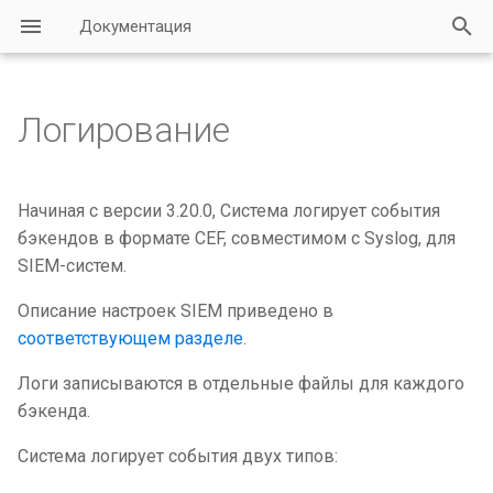
Документация
И
н
Логирование
и
ц
Начиная с версии 3.20.0, Система логирует события
и
бэкендов в формате CEF, совместимом с Syslog, для
SIEM-систем.
а
Описание настроек SIEM приведено в
л
соответствующем разделе
.
и
Логи записываются в отдельные файлы для каждого
з
бэкенда.
а
Система логирует события двух типов:
ц