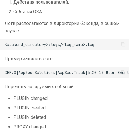
Действия пользователей.
и
События OSA.
я
Логи располагаются в директории бэкенда, в общем
п
случае:
о
и
с
Пример записи в логе:
к
а
Перечень логируемых событий:
PLUGIN changed
PLUGIN created
PLUGIN deleted
PROXY changed